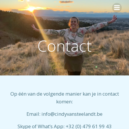
Ga
naar
de
inhoud
Contact
Op één van de volgende manier kan je in contact
komen:
Email: info@cindyvansteelandt.be
Skype of What’s App: +32 (0) 479 61 99 43